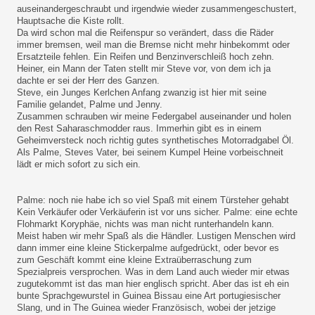
auseinandergeschraubt und irgendwie wieder zusammengeschustert,
Hauptsache die Kiste rollt.
Da wird schon mal die Reifenspur so verändert, dass die Räder
immer bremsen, weil man die Bremse nicht mehr hinbekommt oder
Ersatzteile fehlen. Ein Reifen und Benzinverschleiß hoch zehn.
Heiner, ein Mann der Taten stellt mir Steve vor, von dem ich ja
dachte er sei der Herr des Ganzen.
Steve, ein Junges Kerlchen Anfang zwanzig ist hier mit seine
Familie gelandet, Palme und Jenny.
Zusammen schrauben wir meine Federgabel auseinander und holen
den Rest Saharaschmodder raus. Immerhin gibt es in einem
Geheimversteck noch richtig gutes synthetisches Motorradgabel Öl.
Als Palme, Steves Vater, bei seinem Kumpel Heine vorbeischneit
lädt er mich sofort zu sich ein.
Palme: noch nie habe ich so viel Spaß mit einem Türsteher gehabt
Kein Verkäufer oder Verkäuferin ist vor uns sicher. Palme: eine echte
Flohmarkt Koryphäe, nichts was man nicht runterhandeln kann.
Meist haben wir mehr Spaß als die Händler. Lustigen Menschen wird
dann immer eine kleine Stickerpalme aufgedrückt, oder bevor es
zum Geschäft kommt eine kleine Extraüberraschung zum
Spezialpreis versprochen. Was in dem Land auch wieder mir etwas
zugutekommt ist das man hier englisch spricht. Aber das ist eh ein
bunte Sprachgewurstel in Guinea Bissau eine Art portugiesischer
Slang, und in The Guinea wieder Französisch, wobei der jetzige