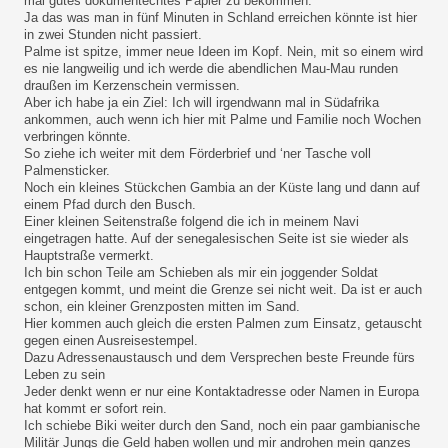
mal gutes dokumentechtes Papier zu bekommen.
Ja das was man in fünf Minuten in Schland erreichen könnte ist hier
in zwei Stunden nicht passiert.
Palme ist spitze, immer neue Ideen im Kopf. Nein, mit so einem wird
es nie langweilig und ich werde die abendlichen Mau-Mau runden
draußen im Kerzenschein vermissen.
Aber ich habe ja ein Ziel: Ich will irgendwann mal in Südafrika
ankommen, auch wenn ich hier mit Palme und Familie noch Wochen
verbringen könnte.
So ziehe ich weiter mit dem Förderbrief und ‘ner Tasche voll
Palmensticker.
Noch ein kleines Stückchen Gambia an der Küste lang und dann auf
einem Pfad durch den Busch.
Einer kleinen Seitenstraße folgend die ich in meinem Navi
eingetragen hatte. Auf der senegalesischen Seite ist sie wieder als
Hauptstraße vermerkt.
Ich bin schon Teile am Schieben als mir ein joggender Soldat
entgegen kommt, und meint die Grenze sei nicht weit. Da ist er auch
schon, ein kleiner Grenzposten mitten im Sand.
Hier kommen auch gleich die ersten Palmen zum Einsatz, getauscht
gegen einen Ausreisestempel.
Dazu Adressenaustausch und dem Versprechen beste Freunde fürs
Leben zu sein
Jeder denkt wenn er nur eine Kontaktadresse oder Namen in Europa
hat kommt er sofort rein.
Ich schiebe Biki weiter durch den Sand, noch ein paar gambianische
Militär Jungs die Geld haben wollen und mir androhen mein ganzes