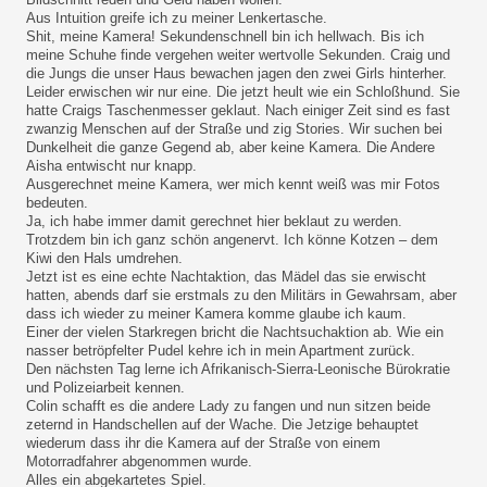
Aus Intuition greife ich zu meiner Lenkertasche.
Shit, meine Kamera! Sekundenschnell bin ich hellwach. Bis ich
meine Schuhe finde vergehen weiter wertvolle Sekunden. Craig und
die Jungs die unser Haus bewachen jagen den zwei Girls hinterher.
Leider erwischen wir nur eine. Die jetzt heult wie ein Schloßhund. Sie
hatte Craigs Taschenmesser geklaut. Nach einiger Zeit sind es fast
zwanzig Menschen auf der Straße und zig Stories. Wir suchen bei
Dunkelheit die ganze Gegend ab, aber keine Kamera. Die Andere
Aisha entwischt nur knapp.
Ausgerechnet meine Kamera, wer mich kennt weiß was mir Fotos
bedeuten.
Ja, ich habe immer damit gerechnet hier beklaut zu werden.
Trotzdem bin ich ganz schön angenervt. Ich könne Kotzen – dem
Kiwi den Hals umdrehen.
Jetzt ist es eine echte Nachtaktion, das Mädel das sie erwischt
hatten, abends darf sie erstmals zu den Militärs in Gewahrsam, aber
dass ich wieder zu meiner Kamera komme glaube ich kaum.
Einer der vielen Starkregen bricht die Nachtsuchaktion ab. Wie ein
nasser betröpfelter Pudel kehre ich in mein Apartment zurück.
Den nächsten Tag lerne ich Afrikanisch-Sierra-Leonische Bürokratie
und Polizeiarbeit kennen.
Colin schafft es die andere Lady zu fangen und nun sitzen beide
zeternd in Handschellen auf der Wache. Die Jetzige behauptet
wiederum dass ihr die Kamera auf der Straße von einem
Motorradfahrer abgenommen wurde.
Alles ein abgekartetes Spiel.