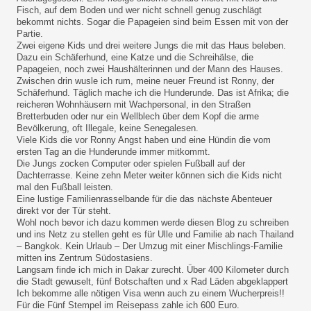
Fisch, auf dem Boden und wer nicht schnell genug zuschlägt
bekommt nichts. Sogar die Papageien sind beim Essen mit von der
Partie.
Zwei eigene Kids und drei weitere Jungs die mit das Haus beleben.
Dazu ein Schäferhund, eine Katze und die Schreihälse, die
Papageien, noch zwei Haushälterinnen und der Mann des Hauses.
Zwischen drin wusle ich rum, meine neuer Freund ist Ronny, der
Schäferhund. Täglich mache ich die Hunderunde. Das ist Afrika; die
reicheren Wohnhäusern mit Wachpersonal, in den Straßen
Bretterbuden oder nur ein Wellblech über dem Kopf die arme
Bevölkerung, oft Illegale, keine Senegalesen.
Viele Kids die vor Ronny Angst haben und eine Hündin die vom
ersten Tag an die Hunderunde immer mitkommt.
Die Jungs zocken Computer oder spielen Fußball auf der
Dachterrasse. Keine zehn Meter weiter können sich die Kids nicht
mal den Fußball leisten.
Eine lustige Familienrasselbande für die das nächste Abenteuer
direkt vor der Tür steht.
Wohl noch bevor ich dazu kommen werde diesen Blog zu schreiben
und ins Netz zu stellen geht es für Ulle und Familie ab nach Thailand
– Bangkok. Kein Urlaub – Der Umzug mit einer Mischlings-Familie
mitten ins Zentrum Südostasiens.
Langsam finde ich mich in Dakar zurecht. Über 400 Kilometer durch
die Stadt gewuselt, fünf Botschaften und x Rad Läden abgeklappert
Ich bekomme alle nötigen Visa wenn auch zu einem Wucherpreis!!
Für die Fünf Stempel im Reisepass zahle ich 600 Euro.