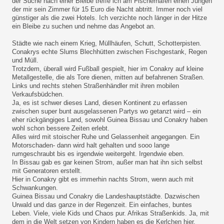
der Suche nach einer Bleibe treffe ich am Fischerhafen einen Jungen
der mir sein Zimmer für 15 Euro die Nacht abtritt. Immer noch viel
günstiger als die zwei Hotels. Ich verzichte noch länger in der Hitze
ein Bleibe zu suchen und nehme das Angebot an.
Städte wie nach einem Krieg, Müllhäufen, Schutt, Schotterpisten.
Conakrys echte Slums Blechhütten zwischen Fischgestank, Regen
und Müll.
Trotzdem, überall wird Fußball gespielt, hier im Conakry auf kleine
Metallgestelle, die als Tore dienen, mitten auf befahrenen Straßen.
Links und rechts stehen Straßenhändler mit ihren mobilen
Verkaufsbüdchen.
Ja, es ist schwer dieses Land, diesen Kontinent zu erfassen
zwischen super bunt ausgelassenen Partys wo getanzt wird – ein
eher rückgängiges Land, sowohl Guinea Bissau und Conakry haben
wohl schon bessere Zeiten erlebt.
Alles wird mit stoischer Ruhe und Gelassenheit angegangen. Ein
Motorschaden- dann wird halt gehalten und sooo lange
rumgeschraubt bis es irgendwie weitergeht. Irgendwie eben.
In Bissau gab es gar keinen Strom, außer man hat ihn sich selbst
mit Generatoren erstellt.
Hier in Conakry gibt es immerhin nachts Strom, wenn auch mit
Schwankungen.
Guinea Bissau und Conakry die Landeshauptstädte. Dazwischen
Urwald und das ganze in der Regenzeit. Ein einfaches, buntes
Leben. Viele, viele Kids und Chaos pur. Afrikas Straßenkids. Ja, mit
dem in die Welt setzen von Kindern haben es die Kerlchen hier,