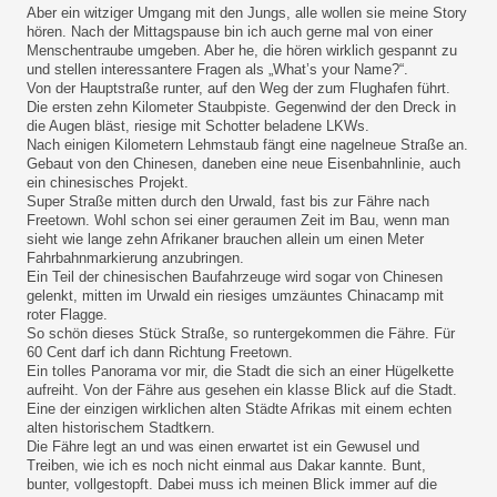
Aber ein witziger Umgang mit den Jungs, alle wollen sie meine Story
hören. Nach der Mittagspause bin ich auch gerne mal von einer
Menschentraube umgeben. Aber he, die hören wirklich gespannt zu
und stellen interessantere Fragen als „What’s your Name?“.
Von der Hauptstraße runter, auf den Weg der zum Flughafen führt.
Die ersten zehn Kilometer Staubpiste. Gegenwind der den Dreck in
die Augen bläst, riesige mit Schotter beladene LKWs.
Nach einigen Kilometern Lehmstaub fängt eine nagelneue Straße an.
Gebaut von den Chinesen, daneben eine neue Eisenbahnlinie, auch
ein chinesisches Projekt.
Super Straße mitten durch den Urwald, fast bis zur Fähre nach
Freetown. Wohl schon sei einer geraumen Zeit im Bau, wenn man
sieht wie lange zehn Afrikaner brauchen allein um einen Meter
Fahrbahnmarkierung anzubringen.
Ein Teil der chinesischen Baufahrzeuge wird sogar von Chinesen
gelenkt, mitten im Urwald ein riesiges umzäuntes Chinacamp mit
roter Flagge.
So schön dieses Stück Straße, so runtergekommen die Fähre. Für
60 Cent darf ich dann Richtung Freetown.
Ein tolles Panorama vor mir, die Stadt die sich an einer Hügelkette
aufreiht. Von der Fähre aus gesehen ein klasse Blick auf die Stadt.
Eine der einzigen wirklichen alten Städte Afrikas mit einem echten
alten historischem Stadtkern.
Die Fähre legt an und was einen erwartet ist ein Gewusel und
Treiben, wie ich es noch nicht einmal aus Dakar kannte. Bunt,
bunter, vollgestopft. Dabei muss ich meinen Blick immer auf die