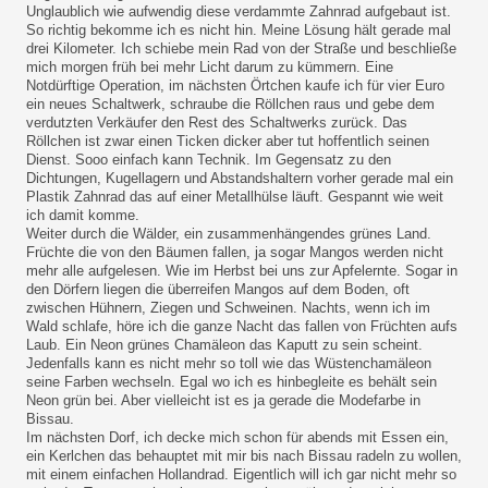
Unglaublich wie aufwendig diese verdammte Zahnrad aufgebaut ist.
So richtig bekomme ich es nicht hin. Meine Lösung hält gerade mal
drei Kilometer. Ich schiebe mein Rad von der Straße und beschließe
mich morgen früh bei mehr Licht darum zu kümmern. Eine
Notdürftige Operation, im nächsten Örtchen kaufe ich für vier Euro
ein neues Schaltwerk, schraube die Röllchen raus und gebe dem
verdutzten Verkäufer den Rest des Schaltwerks zurück. Das
Röllchen ist zwar einen Ticken dicker aber tut hoffentlich seinen
Dienst. Sooo einfach kann Technik. Im Gegensatz zu den
Dichtungen, Kugellagern und Abstandshaltern vorher gerade mal ein
Plastik Zahnrad das auf einer Metallhülse läuft. Gespannt wie weit
ich damit komme.
Weiter durch die Wälder, ein zusammenhängendes grünes Land.
Früchte die von den Bäumen fallen, ja sogar Mangos werden nicht
mehr alle aufgelesen. Wie im Herbst bei uns zur Apfelernte. Sogar in
den Dörfern liegen die überreifen Mangos auf dem Boden, oft
zwischen Hühnern, Ziegen und Schweinen. Nachts, wenn ich im
Wald schlafe, höre ich die ganze Nacht das fallen von Früchten aufs
Laub. Ein Neon grünes Chamäleon das Kaputt zu sein scheint.
Jedenfalls kann es nicht mehr so toll wie das Wüstenchamäleon
seine Farben wechseln. Egal wo ich es hinbegleite es behält sein
Neon grün bei. Aber vielleicht ist es ja gerade die Modefarbe in
Bissau.
Im nächsten Dorf, ich decke mich schon für abends mit Essen ein,
ein Kerlchen das behauptet mit mir bis nach Bissau radeln zu wollen,
mit einem einfachen Hollandrad. Eigentlich will ich gar nicht mehr so