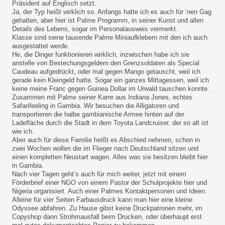
Präsident auf Englisch setzt.
Ja, der Typ heißt wirklich so. Anfangs hatte ich es auch für ‘nen Gag
gehalten, aber hier ist Palme Programm, in seiner Kunst und allen
Details des Lebens, sogar im Personalausweis vermerkt.
Klasse sind seine tausende Palme Miniaufklebern mit den ich auch
ausgestattet werde.
He, die Dinger funktionieren wirklich, inzwischen habe ich sie
anstelle von Bestechungsgeldern den Grenzsoldaten als Special
Caudeau aufgedrückt, oder mal gegen Mango getauscht, weil ich
gerade kein Kleingeld hatte. Sogar ein ganzes Mittagessen, weil ich
keine meine Franc gegen Guinea Dollar im Urwald tauschen konnte.
Zusammen mit Palme seiner Karre aus Indiana Jones, echtes
Safarifeeling in Gambia. Wir besuchen die Alligatoren und
transportieren die halbe gambianische Armee hinten auf der
Ladefläche durch die Stadt in dem Toyota Landcruiser, der so alt ist
wie ich.
Aber auch für diese Familie heißt es Abschied nehmen, schon in
zwei Wochen wollen die im Flieger nach Deutschland sitzen und
einen kompletten Neustart wagen. Alles was sie besitzen bleibt hier
in Gambia.
Nach vier Tagen geht’s auch für mich weiter, jetzt mit einem
Förderbrief einer NGO von einem Pastor der Schulprojekte hier und
Nigeria organisiert. Auch einer Palmes Kontaktpersonen und Ideen.
Alleine für vier Seiten Farbausdruck kann man hier eine kleine
Odyssee abfahren. Zu Hause gibst keine Druckpatronen mehr, im
Copyshop dann Strohmausfall beim Drucken, oder überhaupt erst