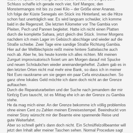
Schluss schaffe ich gerade noch vier, fünf Mangos; den
Monstermangos mit bis zu zwei Kilo – der Größe einer Ananas.
Ich folge der Küste Senegals ein Stück ins Hinterland, wo die Hitze
schon fast unerträglich war. Es wird langsam schwüler, ich komme
bald in die Regenzeit. Die letzten Kilometer vor The Gambia von
Pleiten, Pech und Pannen begleitet. Hatte ich nicht einen Platten
durch die komplette Sahara, jetzt gleich drei Stück. Immer Morgens
nachdem ich mein Lager im Gebüsch abschlage und wieder auf die
Straße schiebe. Zwei Tage eine sandige Straße Richtung Gambia.
Hier auf der Wellblechpiste reißt meine hintere Sattelasche auch
noch ab. Aber he, bis heute konnte ich alles richten. Mit meinen
Zurrgurt improvisatorisch fixiert um am Morgen darauf mit Spucke
und neuen Schräubchen wieder aneinandergeheftet. Zudem gab es in
den letzten Orten nicht mal mehr eine Bank, so dass ich in meiner
Not Euro rauskrame um sie gegen ein paar Cefa einzutauschen. So
ganz ohne lokales Geld möchte ich dann doch nicht an der Grenze
auftauchen.
Durch die Reparaturarbeiten und der Suche nach jemandem der mir
fünfzig Euro tauscht, ist es Mittag ehe ich an der Grenze zu Gambia
stehe.
He da mag mich einer. An der Grenze bekomme ich völlig problemlos
ohne einen Cent zu Zahlen meinen Einreisestempel. Beeindruckt von
meiner Story wünscht mir der Beamte eine spannende Reise und
gute Weiterfahrt.
Aber so schnell geht’s dann doch nicht. Ein Schnüffelzollbeamter will
jetzt den Inhalt aller meiner Taschen sehen. Normal Procedure sagt