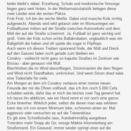
leider bleibt’s dabei. Erziehung, Schule und medizinische Vorsorge
liegen ganz weit hinten. In der Weltarmutsstatistik belegen diese
zwei Länder eine der ersten Plätze.
Froti Froti, Ich bin der reiche Weiße. Dabei sind manche Kids richtig
aufgeweckt. Abends wird wild getanzt oder im Monsunregen ein
Fußballtunier mitten auf der Straße zwischen Autoverkehr und dem
Müll der auf der Straße schwimmt. Ja, Fußball ist ganz wichtig und
groß. Viele der Kids schon echte Ballakrobaten, unglaublich was ein
Ballgefühl die haben und oft spiele die sogar in Flipflops.
Auch wenn ich dieses Treiben spannend finde, der Müll und Dreck
auf den Gassen laden nicht gerade zum bleiben ein.
Conakry - vielleicht nicht ganz so kaputte Straßen im Zentrum wie
Bissau - aber genauso viel Müll.
Blechhütten die im Wind davonfliegen, Strommasten die dem Regen
und Wind nicht Standhalten, umknicken. Und wenn Strom drauf wäre
eine Todesfalle für viele.
Am Morgen an dem ich Conakry verlasse einer meiner neuen
Freunde der mir die Ohren vollheult, das ich ihm noch 5.000 Cefa
schulden würde, dafür das er mich die letzten zwei Tag genervt hat.
Ich lasse ihn abblitzen, wie ein Hund rennt er mir noch eine ganze
Ecke hinterher. Wirklich jeder, selbst die denen man was erklären
kann das ich von einem Minimum lebe, schnorren einen an: Mal
aggressiv oder versuchen es auf die Tränendrüse.
Es gib eine Schnellstraße raus, Autobahnmäßig ausgebaut.
Trotzdem mehr Stopp als Go, riesige Märkte kilometerlang am
Straßenrand. Ein Gewusel, immer wieder springt einer auf die