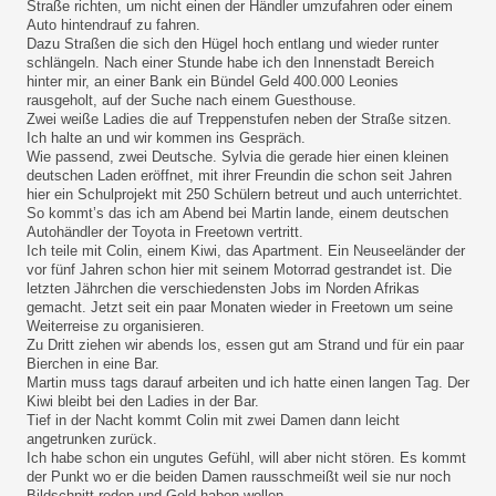
Straße richten, um nicht einen der Händler umzufahren oder einem
Auto hintendrauf zu fahren.
Dazu Straßen die sich den Hügel hoch entlang und wieder runter
schlängeln. Nach einer Stunde habe ich den Innenstadt Bereich
hinter mir, an einer Bank ein Bündel Geld 400.000 Leonies
rausgeholt, auf der Suche nach einem Guesthouse.
Zwei weiße Ladies die auf Treppenstufen neben der Straße sitzen.
Ich halte an und wir kommen ins Gespräch.
Wie passend, zwei Deutsche. Sylvia die gerade hier einen kleinen
deutschen Laden eröffnet, mit ihrer Freundin die schon seit Jahren
hier ein Schulprojekt mit 250 Schülern betreut und auch unterrichtet.
So kommt’s das ich am Abend bei Martin lande, einem deutschen
Autohändler der Toyota in Freetown vertritt.
Ich teile mit Colin, einem Kiwi, das Apartment. Ein Neuseeländer der
vor fünf Jahren schon hier mit seinem Motorrad gestrandet ist. Die
letzten Jährchen die verschiedensten Jobs im Norden Afrikas
gemacht. Jetzt seit ein paar Monaten wieder in Freetown um seine
Weiterreise zu organisieren.
Zu Dritt ziehen wir abends los, essen gut am Strand und für ein paar
Bierchen in eine Bar.
Martin muss tags darauf arbeiten und ich hatte einen langen Tag. Der
Kiwi bleibt bei den Ladies in der Bar.
Tief in der Nacht kommt Colin mit zwei Damen dann leicht
angetrunken zurück.
Ich habe schon ein ungutes Gefühl, will aber nicht stören. Es kommt
der Punkt wo er die beiden Damen rausschmeißt weil sie nur noch
Bildschnitt reden und Geld haben wollen.