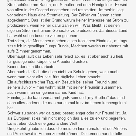
Streifschüsse am Bauch, der Schulter und dem Handgelenk. Er wird
von allen in der Gegend angesehen und respektiert. Immerhin liegt
vor seinem Haus eine Stromleitung. Der Zähler vor Jahren schon
abgeklemmt. Das ist der Grund warum keiner Interesse hat Strom zu
produzieren, wenn keiner dafür zahlen will. Was bleibt ist seinen
eigenen Strom mit einem Generator zu produzieren. Ja, dieses Land
hat wohl schon bessere Zeiten gesehen.
Trotzdem, die Menschen machen einen fröhlichen Eindruck, mittags
sitze ich in geselliger Jungs Runde, Mädchen werden nur abends mit
aufs Zimmer genommen.
Überhaupt läuft das Leben sehr relaxt ab, es ist aber auch zu heiß
für geistige oder körperliche Arbeiten draußen.
Keiner der sich überarbeitet.
Aber auch die Kids die eben nicht zu Schule gehen, wozu auch,
wenn man nicht allzu viel fürs tägliche Leben braucht.
Ein aufschlussreicher Tag, ein Besuch bei seiner Freundin und
seinem Junior – man wohnt nicht mit seiner Freundin zusammen,
auch wenn man ein gemeinsames Kind hat.
Familie, ja die kann verdammt groß sein und „my Brother“ das sind
dann alles anderen die man nur einmal kurz im Leben kennengelernt
hat.
Schwer zu sagen wer da guter, bester, enger oder nur Freund ist. Ja,
als Europäer ist es mir nicht möglich das alles zu er- und begreifen.
Es ist eben doch eine ganz andere Welt.
Umgekehrt glaube ich dass die meisten hier niemals mit der Aktions-
und Arbeitswut in Europa zurecht kämen. Die kennen nur die tolle