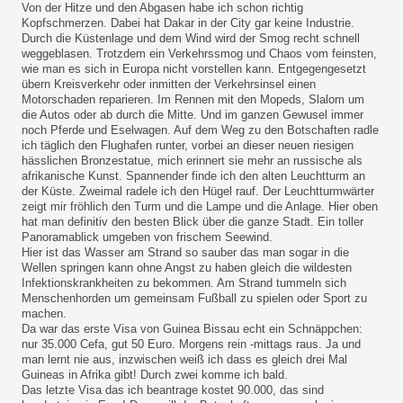
Von der Hitze und den Abgasen habe ich schon richtig
Kopfschmerzen. Dabei hat Dakar in der City gar keine Industrie.
Durch die Küstenlage und dem Wind wird der Smog recht schnell
weggeblasen. Trotzdem ein Verkehrssmog und Chaos vom feinsten,
wie man es sich in Europa nicht vorstellen kann. Entgegengesetzt
übern Kreisverkehr oder inmitten der Verkehrsinsel einen
Motorschaden reparieren. Im Rennen mit den Mopeds, Slalom um
die Autos oder ab durch die Mitte. Und im ganzen Gewusel immer
noch Pferde und Eselwagen. Auf dem Weg zu den Botschaften radle
ich täglich den Flughafen runter, vorbei an dieser neuen riesigen
hässlichen Bronzestatue, mich erinnert sie mehr an russische als
afrikanische Kunst. Spannender finde ich den alten Leuchtturm an
der Küste. Zweimal radele ich den Hügel rauf. Der Leuchtturmwärter
zeigt mir fröhlich den Turm und die Lampe und die Anlage. Hier oben
hat man definitiv den besten Blick über die ganze Stadt. Ein toller
Panoramablick umgeben von frischem Seewind.
Hier ist das Wasser am Strand so sauber das man sogar in die
Wellen springen kann ohne Angst zu haben gleich die wildesten
Infektionskrankheiten zu bekommen. Am Strand tummeln sich
Menschenhorden um gemeinsam Fußball zu spielen oder Sport zu
machen.
Da war das erste Visa von Guinea Bissau echt ein Schnäppchen:
nur 35.000 Cefa, gut 50 Euro. Morgens rein -mittags raus. Ja und
man lernt nie aus, inzwischen weiß ich dass es gleich drei Mal
Guineas in Afrika gibt! Durch zwei komme ich bald.
Das letzte Visa das ich beantrage kostet 90.000, das sind