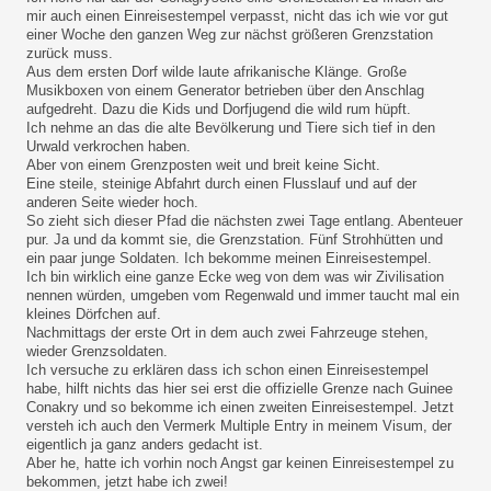
mir auch einen Einreisestempel verpasst, nicht das ich wie vor gut
einer Woche den ganzen Weg zur nächst größeren Grenzstation
zurück muss.
Aus dem ersten Dorf wilde laute afrikanische Klänge. Große
Musikboxen von einem Generator betrieben über den Anschlag
aufgedreht. Dazu die Kids und Dorfjugend die wild rum hüpft.
Ich nehme an das die alte Bevölkerung und Tiere sich tief in den
Urwald verkrochen haben.
Aber von einem Grenzposten weit und breit keine Sicht.
Eine steile, steinige Abfahrt durch einen Flusslauf und auf der
anderen Seite wieder hoch.
So zieht sich dieser Pfad die nächsten zwei Tage entlang. Abenteuer
pur. Ja und da kommt sie, die Grenzstation. Fünf Strohhütten und
ein paar junge Soldaten. Ich bekomme meinen Einreisestempel.
Ich bin wirklich eine ganze Ecke weg von dem was wir Zivilisation
nennen würden, umgeben vom Regenwald und immer taucht mal ein
kleines Dörfchen auf.
Nachmittags der erste Ort in dem auch zwei Fahrzeuge stehen,
wieder Grenzsoldaten.
Ich versuche zu erklären dass ich schon einen Einreisestempel
habe, hilft nichts das hier sei erst die offizielle Grenze nach Guinee
Conakry und so bekomme ich einen zweiten Einreisestempel. Jetzt
versteh ich auch den Vermerk Multiple Entry in meinem Visum, der
eigentlich ja ganz anders gedacht ist.
Aber he, hatte ich vorhin noch Angst gar keinen Einreisestempel zu
bekommen, jetzt habe ich zwei!