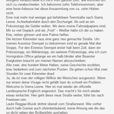
Morgens verabschiede ich mich vom ganzen Dorf, alle kommen um
sich zu verabschieden. Ich bekomme zehn Telefonnummern, aber
eine feste Adresse hat diese Ansammlung von ca. zehn Hütten
nicht.
Eine mal mehr mal weniger gut befahrbare Teerstraße nach Sierra
Leone. Achterbahnfahrt durch den Dschungel. Ab und an ein
Polizeistopp die Gelder wollen. Wo denn meine Fahrradpapiere sind.
Mit so viel Gepäck und als „Froti“ – Weißer hätte ich die zu haben.
Klar, nettes grinsen und eine Palme helfen.
Die letzten Kilometer raus eine ganz neu gemachte Straße. Um
meinen Ausreise Stempel zu bekommen sind es gerade Mal drei
Stopps. Für den Einreise Stempel erster halt beim Zoll, dann ein
Polizeistopp, ein Militärstopp, ein weiterer Polizeistopp, ehe ich zum
Immigration Office gelange wo ein halb blinder alter Beamter
Ewigkeiten braucht um meinen Namen abzuschreiben.
Alle zwei, drei hundert Meter Halten, seine Geschichte erzählen,
brav bedanken und zum nächsten Posten. Da gehen schon Mal zwei
Stunden für zwei Kilometer drauf.
Ja, da ist man der völligen Willkür der Menschen ausgesetzt. Wenn
nur einem deine Visage nicht gefällt hast du schnell ein Problem.
Welcome to Sierra Leone. Hier ist mal wieder als offizielle
Landesprache Englisch angesetzt. Das macht’s für mich wieder
etwas einfacher. Hier geht diese neue Straße weiter, führt bis nach
Freetown rein.
Laute Reggae-Musik dröhnt überall vom Straßenrand. Wie vorher
durch halb Guinee auch ohrenbetäubend, keine Ahnung wie die das
so dicht neben den Brüllwürfeln aushalten.