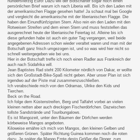
hundertvierzig Euro! Dazu will der Botschafter sogar noch einen
persönlichen Brief warum ich nach Liberia will. Bis ich den Laden mit
der amerikanischen Flagge gesehen hatte! Ja schaut mal bei Google
und vergleicht die amerikanische mit der liberianischen Flagge. Die
haben den Einundfünfzigsten Stern. Also rein ein den Laden mit den
Rotweisen Streifen und dem einen Stern und muss feststellen das
ausgerechnet heute der liberianische Feiertag ist. Alleine bis ich
diese gefunden habe ist auch ein guter Tag vergangen, weil beide
angegebenen Adressen schon wieder veraltet waren und man mit der
Botschaft ganz frisch umgezogen ist, und so was wird hier nicht so
schnell weitergegeben wie bei uns.
Hier in der Botschaft treffe ich noch einen Radler aus Frankreich der
auch nach Südafrika will.
Jean Baptistes Rad steht 200 Kilometer nördlich von Dakar, er wollte
sich den Großstadt-Bike-Spaß nicht geben. Aber unser Plan ist sich
irgendwo auf der Piste mal zusammenzuschließen.
Ich verabschiede mich von den Odramas, Ulrike den Kids und
Tierchen.
Beck on the Road.
Ich folge dem Küstenstreifen, Berg und Talfahrt vorbei an vielen
kleinen netten aber auch dreckigen Fischerdörfchen. Dazwischen
tollste Sandstrände und Touribungalows.
Es ist Mangozeit, unter den Bäumen der Dörfchen werden
körbeweise Mangos angeboten.
Kiloweise ernähre ich mich von Mangos, den kleinen Gelben und
größeren Grünen. Später Richtung Guinea kommen noch die roten
dazu. Je später die Mango Ernte desto Größer die Dinger, zum