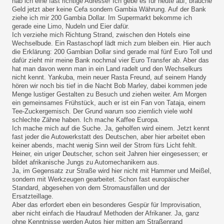
hab ich eine fast richtige Adresse! Ich gebe es für heute auf, brauche
Geld jetzt aber keine Cefa sondern Gambia Währung. Auf der Bank
ziehe ich mir 200 Gambia Dollar. Im Supermarkt bekomme ich
gerade eine Limo, Nudeln und Eier dafür.
Ich verziehe mich Richtung Strand, zwischen den Hotels eine
Wechselbude. Ein Rastaschopf lädt mich zum bleiben ein. Hier auch
die Erklärung: 200 Gambian Dollar sind gerade mal fünf Euro Toll und
dafür zieht mir meine Bank nochmal vier Euro Transfer ab. Aber das
hat man davon wenn man in ein Land radelt und den Wechselkurs
nicht kennt. Yankuba, mein neuer Rasta Freund, auf seinem Handy
hören wir noch bis tief in die Nacht Bob Marley, dabei kommen jede
Menge lustiger Gestalten zu Besuch und ziehen weiter. Am Morgen
ein gemeinsames Frühstück, auch er ist ein Fan von Tataja, einem
Tee-Zuckergemisch. Der Grund warum soo ziemlich viele wohl
schlechte Zähne haben. Ich mache Kaffee Europa.
Ich mache mich auf die Suche. Ja, geholfen wird einem. Jetzt kennt
fast jeder die Autowerkstatt des Deutschen, aber hier arbeitet eben
keiner abends, macht wenig Sinn weil der Strom fürs Licht fehlt.
Heiner, ein uriger Deutscher, schon seit Jahren hier eingesessen; er
bildet afrikanische Jungs zu Automechanikern aus.
Ja, im Gegensatz zur Straße wird hier nicht mit Hammer und Meißel,
sondern mit Werkzeugen gearbeitet. Schon fast europäischer
Standard, abgesehen von dem Stromausfällen und der
Ersatzteillage.
Aber das erfordert eben ein besonderes Gespür für Improvisation,
aber nicht einfach die Haudrauf Methoden der Afrikaner. Ja, ganz
ohne Kenntnisse werden Autos hier mitten am Straßenrand