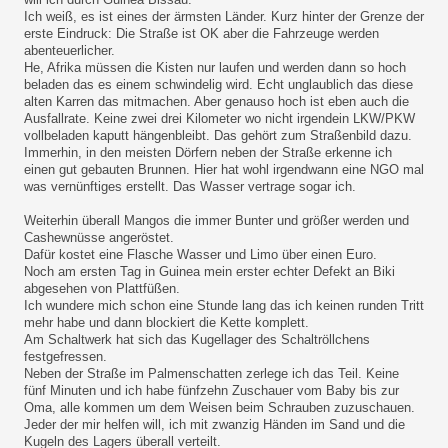
Ich weiß, es ist eines der ärmsten Länder. Kurz hinter der Grenze der
erste Eindruck: Die Straße ist OK aber die Fahrzeuge werden
abenteuerlicher.
He, Afrika müssen die Kisten nur laufen und werden dann so hoch
beladen das es einem schwindelig wird. Echt unglaublich das diese
alten Karren das mitmachen. Aber genauso hoch ist eben auch die
Ausfallrate. Keine zwei drei Kilometer wo nicht irgendein LKW/PKW
vollbeladen kaputt hängenbleibt. Das gehört zum Straßenbild dazu.
Immerhin, in den meisten Dörfern neben der Straße erkenne ich
einen gut gebauten Brunnen. Hier hat wohl irgendwann eine NGO mal
was vernünftiges erstellt. Das Wasser vertrage sogar ich.
Weiterhin überall Mangos die immer Bunter und größer werden und
Cashewnüsse angeröstet.
Dafür kostet eine Flasche Wasser und Limo über einen Euro.
Noch am ersten Tag in Guinea mein erster echter Defekt an Biki
abgesehen von Plattfüßen.
Ich wundere mich schon eine Stunde lang das ich keinen runden Tritt
mehr habe und dann blockiert die Kette komplett.
Am Schaltwerk hat sich das Kugellager des Schaltröllchens
festgefressen.
Neben der Straße im Palmenschatten zerlege ich das Teil. Keine
fünf Minuten und ich habe fünfzehn Zuschauer vom Baby bis zur
Oma, alle kommen um dem Weisen beim Schrauben zuzuschauen.
Jeder der mir helfen will, ich mit zwanzig Händen im Sand und die
Kugeln des Lagers überall verteilt.