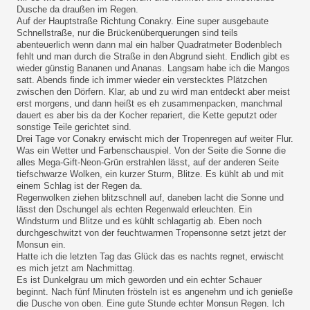
Dusche da draußen im Regen.
Auf der Hauptstraße Richtung Conakry. Eine super ausgebaute
Schnellstraße, nur die Brückenüberquerungen sind teils
abenteuerlich wenn dann mal ein halber Quadratmeter Bodenblech
fehlt und man durch die Straße in den Abgrund sieht. Endlich gibt es
wieder günstig Bananen und Ananas. Langsam habe ich die Mangos
satt. Abends finde ich immer wieder ein verstecktes Plätzchen
zwischen den Dörfern. Klar, ab und zu wird man entdeckt aber meist
erst morgens, und dann heißt es eh zusammenpacken, manchmal
dauert es aber bis da der Kocher repariert, die Kette geputzt oder
sonstige Teile gerichtet sind.
Drei Tage vor Conakry erwischt mich der Tropenregen auf weiter Flur.
Was ein Wetter und Farbenschauspiel. Von der Seite die Sonne die
alles Mega-Gift-Neon-Grün erstrahlen lässt, auf der anderen Seite
tiefschwarze Wolken, ein kurzer Sturm, Blitze. Es kühlt ab und mit
einem Schlag ist der Regen da.
Regenwolken ziehen blitzschnell auf, daneben lacht die Sonne und
lässt den Dschungel als echten Regenwald erleuchten. Ein
Windsturm und Blitze und es kühlt schlagartig ab. Eben noch
durchgeschwitzt von der feuchtwarmen Tropensonne setzt jetzt der
Monsun ein.
Hatte ich die letzten Tag das Glück das es nachts regnet, erwischt
es mich jetzt am Nachmittag.
Es ist Dunkelgrau um mich geworden und ein echter Schauer
beginnt. Nach fünf Minuten frösteln ist es angenehm und ich genieße
die Dusche von oben. Eine gute Stunde echter Monsun Regen. Ich