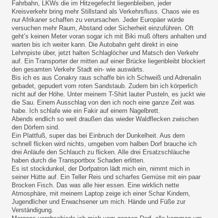
Fahrbahn, LKWs die im Hitzegefecht liegenbleiben, jeder
Kreisverkehr bring mehr Stillstand als Verkehrsfluss. Chaos wie es
nur Afrikaner schaffen zu verursachen. Jeder Europäer würde
versuchen mehr Raum, Abstand oder Sicherheit einzuführen. Oft
geht’s keinen Meter voran sogar ich mit Biki muß öfters anhalten und
warten bis ich weiter kann. Die Autobahn geht direkt in eine
Lehmpiste über, jetzt halten Schlaglöcher und Matsch den Verkehr
auf. Ein Transporter der mitten auf einer Brücke liegenbleibt blockiert
den gesamten Verkehr Stadt ein- wie auswärts.
Bis ich es aus Conakry raus schaffe bin ich Schweiß und Adrenalin
gebadet, gepudert vom roten Sandstaub. Zudem bin ich körperlich
nicht auf der Höhe. Unter meinem T-Shirt lauter Pusteln, es juckt wie
die Sau. Einem Ausschlag von den ich noch eine ganze Zeit was
habe. Ich schlafe wie ein Fakir auf einem Nagelbrett.
Abends endlich so weit draußen das wieder Waldflecken zwischen
den Dörfern sind.
Ein Plattfuß, super das bei Einbruch der Dunkelheit. Aus dem
schnell flicken wird nichts, umgeben vom halben Dorf brauche ich
drei Anläufe den Schlauch zu flicken. Alle drei Ersatzschläuche
haben durch die Transportbox Schaden erlitten.
Es ist stockdunkel, der Dorfpatron lädt mich ein, nimmt mich in
seiner Hütte auf. Ein Teller Reis und scharfes Gemüse mit ein paar
Brocken Fisch. Das was alle hier essen. Eine wirklich nette
Atmosphäre, mit meinem Laptop zeige ich einer Schar Kindern,
Jugendlicher und Erwachsener um mich. Hände und Füße zur
Verständigung.