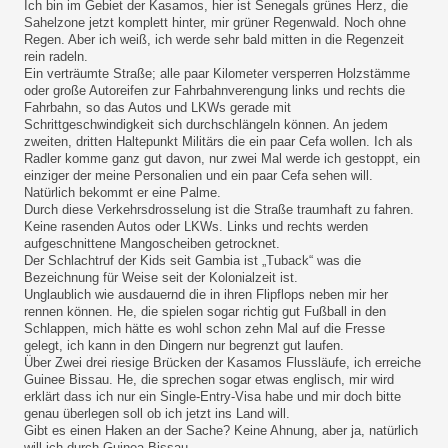
Ich bin im Gebiet der Kasamos, hier ist Senegals grünes Herz, die
Sahelzone jetzt komplett hinter, mir grüner Regenwald. Noch ohne
Regen. Aber ich weiß, ich werde sehr bald mitten in die Regenzeit
rein radeln.
Ein verträumte Straße; alle paar Kilometer versperren Holzstämme
oder große Autoreifen zur Fahrbahnverengung links und rechts die
Fahrbahn, so das Autos und LKWs gerade mit
Schrittgeschwindigkeit sich durchschlängeln können. An jedem
zweiten, dritten Haltepunkt Militärs die ein paar Cefa wollen. Ich als
Radler komme ganz gut davon, nur zwei Mal werde ich gestoppt, ein
einziger der meine Personalien und ein paar Cefa sehen will.
Natürlich bekommt er eine Palme.
Durch diese Verkehrsdrosselung ist die Straße traumhaft zu fahren.
Keine rasenden Autos oder LKWs. Links und rechts werden
aufgeschnittene Mangoscheiben getrocknet.
Der Schlachtruf der Kids seit Gambia ist „Tuback“ was die
Bezeichnung für Weise seit der Kolonialzeit ist.
Unglaublich wie ausdauernd die in ihren Flipflops neben mir her
rennen können. He, die spielen sogar richtig gut Fußball in den
Schlappen, mich hätte es wohl schon zehn Mal auf die Fresse
gelegt, ich kann in den Dingern nur begrenzt gut laufen.
Über Zwei drei riesige Brücken der Kasamos Flussläufe, ich erreiche
Guinee Bissau. He, die sprechen sogar etwas englisch, mir wird
erklärt dass ich nur ein Single-Entry-Visa habe und mir doch bitte
genau überlegen soll ob ich jetzt ins Land will.
Gibt es einen Haken an der Sache? Keine Ahnung, aber ja, natürlich
will ich durch Guinea Bissau.