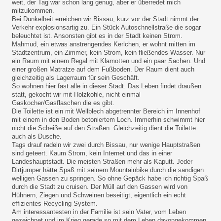
weit, der Tag war schon lang genug, aber er überredet mich
mitzukommen.
Bei Dunkelheit erreichen wir Bissau, kurz vor der Stadt nimmt der
Verkehr explosionsartig zu. Ein Stück Autoschnellstraße die sogar
beleuchtet ist. Ansonsten gibt es in der Stadt keinen Strom.
Mahmud, ein etwas anstrengendes Kerlchen, er wohnt mitten im
Stadtzentrum, ein Zimmer, kein Strom, kein fließendes Wasser. Nur
ein Raum mit einem Regal mit Klamotten und ein paar Sachen. Und
einer großen Matratze auf dem Fußboden. Der Raum dient auch
gleichzeitig als Lagerraum für sein Geschäft.
So wohnen hier fast alle in dieser Stadt. Das Leben findet draußen
statt, gekocht wir mit Holzkohle, nicht einmal
Gaskocher/Gasflaschen die es gibt.
Die Toilette ist ein mit Wellblech abgetrennter Bereich im Innenhof
mit einem in den Boden betoniertem Loch. Immerhin schwimmt hier
nicht die Scheiße auf den Straßen. Gleichzeitig dient die Toilette
auch als Dusche.
Tags drauf radeln wir zwei durch Bissau, nur wenige Hauptstraßen
sind geteert. Kaum Strom, kein Internet und das in einer
Landeshauptstadt. Die meisten Straßen mehr als Kaputt. Jeder
Dirtjumper hätte Spaß mit seinem Mountainbike durch die sandigen
welligen Gassen zu springen. So ohne Gepäck habe ich richtig Spaß
durch die Stadt zu cruisen. Der Müll auf den Gassen wird von
Hühnern, Ziegen und Schweinen beseitigt, eigentlich ein echt
effizientes Recycling System.
Am interessantesten in der Familie ist sein Vater, vom Leben
gezeichnet und im Krieg gerade so mit dem Leben davongekommen.