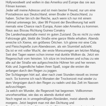
Hollywoodwelt und wollen in das Amerika und Europe das sie aus
Filmen kennen.
Jeder will meine Adresse und ist mein bester Freund, nur um eine
Postadresse aus Deutschland, einen Bruder in Deutschland, zu
haben. Sicher bin ich der Reiche, auch wenn ich nur mit einem
Fahrrad unterwegs bin, über 99 Prozent der Bevölkerung hat wohl
niemals eine Chance nach Europa, Asien oder Amerika zu kommen.
Raus aus Bissau Richtung Guinea Conakry
Die Landeshauptstraße meist im guten Zustand. Da es nicht zu viele
Fahrzeuge gibt, bleibt die Straße eine ganze Weile erhalten. Abends
erreiche ich Xieme, ein größeres Örtchen. Ich gönne mir eine Cola
und Fleischspieße zum Abendessen, als ein Sturmtief aufzieht.
Da ist er mit voller Wucht, der erste Monsunregen am letzten Maitag.
Seit drei Tagen waren schon immer mal dunkle Wolken da. Jetzt ein
Regenschutt vom feinsten. Ich sitze im trockenen und schau zu wie
alle auf der Straße wie aufgeschreckte Hühner hin und her rennen.
Kids und Jugendliche haben ihren Spaß, sogar die ersten die
anfangen durch den Regen zu joggen.
Der Schlagregen hört auf, aber nach zwei Stunden nieselt es immer
noch. So komme ich nach Monaten der Trockenzeit mal wieder zu
dem Vergnügen durch den Regen zu radeln und das Zelt im Nassen
aufzuschlagen.
Ja welch ein Wunder, die Regenzeit hat begonnen. Vollkommen
unvorhersehbar, wie das es abends dunkel wird.
Noch regnet es in unregelmäßigen Abständen, meist abends oder
morgens. Jetzt beginnt man mit den Dichtung und