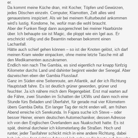
er.
Da kommt meine Küche dran, mit Kocher, Töpfen und Gewürzen,
jedes Döschen einzeln. Computer, Klamotten, Zelt alles wird
genauestens inspiziert. Als wir bei meinem Kulturbeutel ankommen
wird’s lustig. Kondome, he, wofür man die wohl braucht.
Aber der Funken fliegt dann ausgerechnet bei meiner Haarbürste
über. Ich behaupte sie ist Magic, die ploppt wie ein Igel aus. Er
erschrickt völlig und die Beamtin nebenan bekommt einen
Lachanfall.
Hätte auch schief gehen können – so ist der Knoten gelöst, ich darf
meinen Kram wieder einpacken, ohne meine letzte Tasche mit all
den Medikamenten auszukramen.
Endlich rein nach The Gambia, es sind eigentlich nur knapp fünfzig
Kilometer durchs Land und dahinter beginnt wieder der Senegal. Aber
dazwischen eben der Gambia Flusslauf.
Ganz im Süden eine Seitenroute, am Atlantik, auf der ich Richtung
Hauptstadt fahre. Es ist deutlich grüner geworden, grüner und
feuchter. Ja ich nähere mich dem Regengebiet. Erst mal warten auf
die Fähre, zwei Stunden im Schatten der LKWs und dann noch eine
Stunde fürs Beladen und Überfahrt, für gerade mal vier Kilometern
übers Gambia Delta. Ein langer Tag der nicht enden will, am frühen
Abend erreiche ich Serekunda. In Fajara suche ich Steve – oder
besser Heiner, einem deutschen Automechaniker, dessen Adresse
ich von den Englischen Overlandern aus Nuakschott hatte. Es ist
spät, dreimal durcheier ich kilometerlang die Straßen. Hoch und
runter, jeder Taxifahrer schickt mich in eine andere Richtung, dabei