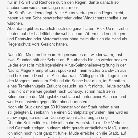
nur in T-Shirt und Radhose durch den Regen, dürfte danach so
sauber sein wie schon lange nicht mehr.
Die Straße wie leergefegt. Viele Autos vertragen den Regen nicht,
haben keinen Scheibenwischer oder keine Windschutzscheibe zum
wischen.
Aber dann gibt es natürlich noch die ganz Harten. Pick Up mit zehn
Leuten auf der Ladefläche die wohl alle am Zittern sind von Regen
und Fahrtwind oder Motorradfahrer ohne Helm die sich die Hand als
Regenschutz vors Gesicht halten.
Nach fünf Minuten biken im Regen wird es mir wieder warm, fast
zwei Stunden hält der Schutt an. Bis abends bin ich wieder trocken.
Leider erwischt mich irgendeine Virus-Salmonellenvergiftung in der
Nacht: Magenkrämpfe! Erst spucke ich mein letztes Sandwich aus
und bekomme Durchfall. Alles darf raus. Völlig geplättet liege ich in
den Morgenstunden im Zelt und die Sonne brät mich, im Schatten
eines Termitenhügels Zuflucht gesucht, es hilft nichts. Heute schaffe
Ichs nicht mehr wie geplant nach Conakry, schon nach zehn
Kilometern in der Mittagshitze schlafe ich unter einer Palm ein und
werde erst wieder gegen fünf abends munterer.
Noch ein Stück und gut 50 Kilometer vor der Stadt neben einer
stillgelegten Eisenbahnlinie einen Schlafplatz gefunden, hier wird es
schwieriger, so dicht an Conakry wohnt alles eng an eng.
Über die Seitendörfer radele ich in die Hauptstadt ein. Der Verkehr
und Gestank steigen in einem nicht gerade erträglichem Maß, zumal
ich mich noch nicht ganz fit fühle. Müde erreiche ich die Stadt, auf