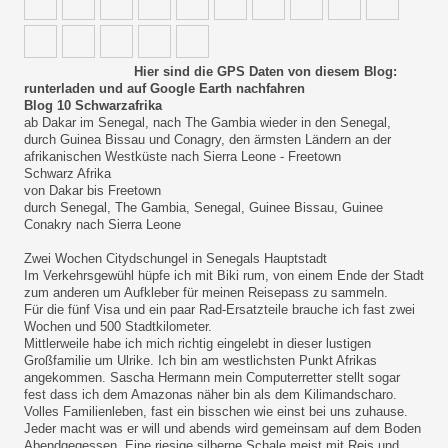
Hier sind die GPS Daten von diesem Blog:
runterladen und auf Google Earth nachfahren
Blog 10 Schwarzafrika
ab Dakar im Senegal, nach The Gambia wieder in den Senegal,
durch Guinea Bissau und Conagry, den ärmsten Ländern an der
afrikanischen Westküste nach Sierra Leone - Freetown
Schwarz Afrika
von Dakar bis Freetown
durch Senegal, The Gambia, Senegal, Guinee Bissau, Guinee
Conakry nach Sierra Leone
Zwei Wochen Citydschungel in Senegals Hauptstadt
Im Verkehrsgewühl hüpfe ich mit Biki rum, von einem Ende der Stadt
zum anderen um Aufkleber für meinen Reisepass zu sammeln.
Für die fünf Visa und ein paar Rad-Ersatzteile brauche ich fast zwei
Wochen und 500 Stadtkilometer.
Mittlerweile habe ich mich richtig eingelebt in dieser lustigen
Großfamilie um Ulrike. Ich bin am westlichsten Punkt Afrikas
angekommen. Sascha Hermann mein Computerretter stellt sogar
fest dass ich dem Amazonas näher bin als dem Kilimandscharo.
Volles Familienleben, fast ein bisschen wie einst bei uns zuhause.
Jeder macht was er will und abends wird gemeinsam auf dem Boden
Abendgegessen. Eine riesige silberne Schale meist mit Reis und