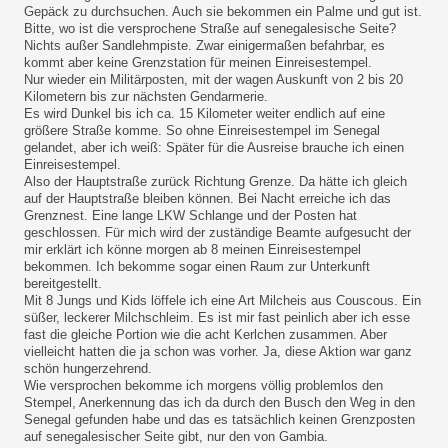
Gepäck zu durchsuchen. Auch sie bekommen ein Palme und gut ist.
Bitte, wo ist die versprochene Straße auf senegalesische Seite?
Nichts außer Sandlehmpiste. Zwar einigermaßen befahrbar, es
kommt aber keine Grenzstation für meinen Einreisestempel.
Nur wieder ein Militärposten, mit der wagen Auskunft von 2 bis 20
Kilometern bis zur nächsten Gendarmerie.
Es wird Dunkel bis ich ca. 15 Kilometer weiter endlich auf eine
größere Straße komme. So ohne Einreisestempel im Senegal
gelandet, aber ich weiß: Später für die Ausreise brauche ich einen
Einreisestempel.
Also der Hauptstraße zurück Richtung Grenze. Da hätte ich gleich
auf der Hauptstraße bleiben können. Bei Nacht erreiche ich das
Grenznest. Eine lange LKW Schlange und der Posten hat
geschlossen. Für mich wird der zuständige Beamte aufgesucht der
mir erklärt ich könne morgen ab 8 meinen Einreisestempel
bekommen. Ich bekomme sogar einen Raum zur Unterkunft
bereitgestellt.
Mit 8 Jungs und Kids löffele ich eine Art Milcheis aus Couscous. Ein
süßer, leckerer Milchschleim. Es ist mir fast peinlich aber ich esse
fast die gleiche Portion wie die acht Kerlchen zusammen. Aber
vielleicht hatten die ja schon was vorher. Ja, diese Aktion war ganz
schön hungerzehrend.
Wie versprochen bekomme ich morgens völlig problemlos den
Stempel, Anerkennung das ich da durch den Busch den Weg in den
Senegal gefunden habe und das es tatsächlich keinen Grenzposten
auf senegalesischer Seite gibt, nur den von Gambia.