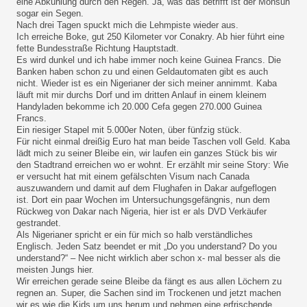
eine Abkühlung durch den Regen. Ja, was das betrifft ist der Monsun
sogar ein Segen.
Nach drei Tagen spuckt mich die Lehmpiste wieder aus.
Ich erreiche Boke, gut 250 Kilometer vor Conakry. Ab hier führt eine
fette Bundesstraße Richtung Hauptstadt.
Es wird dunkel und ich habe immer noch keine Guinea Francs. Die
Banken haben schon zu und einen Geldautomaten gibt es auch
nicht. Wieder ist es ein Nigerianer der sich meiner annimmt. Kaba
läuft mit mir durchs Dorf und im dritten Anlauf in einem kleinem
Handyladen bekomme ich 20.000 Cefa gegen 270.000 Guinea
Francs.
Ein riesiger Stapel mit 5.000er Noten, über fünfzig stück.
Für nicht einmal dreißig Euro hat man beide Taschen voll Geld. Kaba
lädt mich zu seiner Bleibe ein, wir laufen ein ganzes Stück bis wir
den Stadtrand erreichen wo er wohnt. Er erzählt mir seine Story: Wie
er versucht hat mit einem gefälschten Visum nach Canada
auszuwandern und damit auf dem Flughafen in Dakar aufgeflogen
ist. Dort ein paar Wochen im Untersuchungsgefängnis, nun dem
Rückweg von Dakar nach Nigeria, hier ist er als DVD Verkäufer
gestrandet.
Als Nigerianer spricht er ein für mich so halb verständliches
Englisch. Jeden Satz beendet er mit „Do you understand? Do you
understand?“ – Nee nicht wirklich aber schon x- mal besser als die
meisten Jungs hier.
Wir erreichen gerade seine Bleibe da fängt es aus allen Löchern zu
regnen an. Super, die Sachen sind im Trockenen und jetzt machen
wir es wie die Kids um uns herum und nehmen eine erfrischende