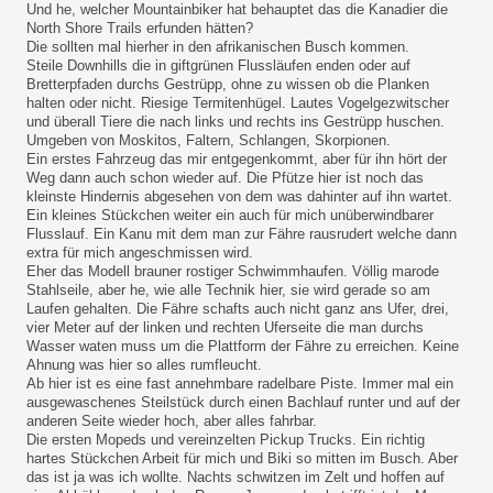
Und he, welcher Mountainbiker hat behauptet das die Kanadier die
North Shore Trails erfunden hätten?
Die sollten mal hierher in den afrikanischen Busch kommen.
Steile Downhills die in giftgrünen Flussläufen enden oder auf
Bretterpfaden durchs Gestrüpp, ohne zu wissen ob die Planken
halten oder nicht. Riesige Termitenhügel. Lautes Vogelgezwitscher
und überall Tiere die nach links und rechts ins Gestrüpp huschen.
Umgeben von Moskitos, Faltern, Schlangen, Skorpionen.
Ein erstes Fahrzeug das mir entgegenkommt, aber für ihn hört der
Weg dann auch schon wieder auf. Die Pfütze hier ist noch das
kleinste Hindernis abgesehen von dem was dahinter auf ihn wartet.
Ein kleines Stückchen weiter ein auch für mich unüberwindbarer
Flusslauf. Ein Kanu mit dem man zur Fähre rausrudert welche dann
extra für mich angeschmissen wird.
Eher das Modell brauner rostiger Schwimmhaufen. Völlig marode
Stahlseile, aber he, wie alle Technik hier, sie wird gerade so am
Laufen gehalten. Die Fähre schafts auch nicht ganz ans Ufer, drei,
vier Meter auf der linken und rechten Uferseite die man durchs
Wasser waten muss um die Plattform der Fähre zu erreichen. Keine
Ahnung was hier so alles rumfleucht.
Ab hier ist es eine fast annehmbare radelbare Piste. Immer mal ein
ausgewaschenes Steilstück durch einen Bachlauf runter und auf der
anderen Seite wieder hoch, aber alles fahrbar.
Die ersten Mopeds und vereinzelten Pickup Trucks. Ein richtig
hartes Stückchen Arbeit für mich und Biki so mitten im Busch. Aber
das ist ja was ich wollte. Nachts schwitzen im Zelt und hoffen auf