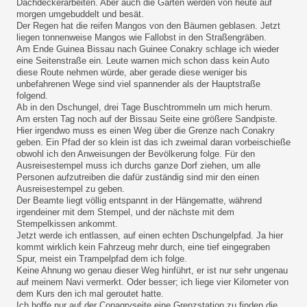
Dachdeckerarbeiten. Aber auch die Gärten werden von heute auf
morgen umgebuddelt und besät.
Der Regen hat die reifen Mangos von den Bäumen geblasen. Jetzt
liegen tonnenweise Mangos wie Fallobst in den Straßengräben.
Am Ende Guinea Bissau nach Guinee Conakry schlage ich wieder
eine Seitenstraße ein. Leute warnen mich schon dass kein Auto
diese Route nehmen würde, aber gerade diese weniger bis
unbefahrenen Wege sind viel spannender als der Hauptstraße
folgend.
Ab in den Dschungel, drei Tage Buschtrommeln um mich herum.
Am ersten Tag noch auf der Bissau Seite eine größere Sandpiste.
Hier irgendwo muss es einen Weg über die Grenze nach Conakry
geben. Ein Pfad der so klein ist das ich zweimal daran vorbeischieße
obwohl ich den Anweisungen der Bevölkerung folge. Für den
Ausreisestempel muss ich durchs ganze Dorf ziehen, um alle
Personen aufzutreiben die dafür zuständig sind mir den einen
Ausreisestempel zu geben.
Der Beamte liegt völlig entspannt in der Hängematte, während
irgendeiner mit dem Stempel, und der nächste mit dem
Stempelkissen ankommt.
Jetzt werde ich entlassen, auf einen echten Dschungelpfad. Ja hier
kommt wirklich kein Fahrzeug mehr durch, eine tief eingegraben
Spur, meist ein Trampelpfad dem ich folge.
Keine Ahnung wo genau dieser Weg hinführt, er ist nur sehr ungenau
auf meinem Navi vermerkt. Oder besser; ich liege vier Kilometer von
dem Kurs den ich mal geroutet hatte.
Ich hoffe nur auf der Conagryseite eine Grenzstation zu finden die